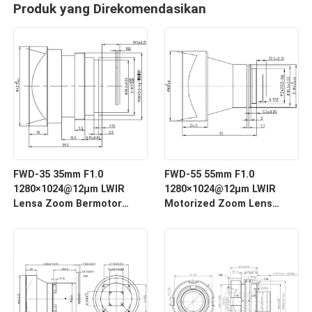
Produk yang Direkomendasikan
FWD-35 35mm F1.0
FWD-55 55mm F1.0
1280×1024@12μm LWIR
1280×1024@12μm LWIR
Lensa Zoom Bermotor
Motorized Zoom Lens
dengan Panjang
dengan Panjang
Gelombang 8-12 μm untuk
Gelombang 8-12 μm untuk
Pencitraan Termal
Pencitraan Termal