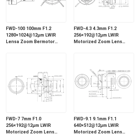
FWD-100 100mm F1.2
FWD-4.3 4.3mm F1.2
1280×1024@12μm LWIR
256×192@12μm LWIR
Lensa Zoom Bermotor
Motorized Zoom Lens
dengan Panjang
dengan Panjang
Gelombang 8-12 μm untuk
Gelombang 8-12 μm untuk
Pencitraan Termal
Pencitraan Termal
FWD-7 7mm F1.0
FWD-9.1 9.1mm F1.1
256×192@12μm LWIR
640×512@12μm LWIR
Motorized Zoom Lens
Motorized Zoom Lens
dengan Panjang
dengan Panjang