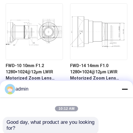
Gelombang 8-12 μm untuk
Gelombang 8-12 μm untuk
Pencitraan Termal
Pencitraan Termal
FWD-10 10mm F1.2
FWD-14 14mm F1.0
1280×1024@12μm LWIR
1280×1024@12μm LWIR
Motorized Zoom Lens
Motorized Zoom Lens
dengan Panjang
Chalcogenide Series untuk
admin
Gelombang 8-12 μm untuk
Pencitraan Termal
Pencitraan Termal
10:12 AM
Good day, what product are you looking 
for?