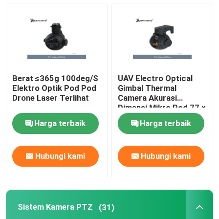
Bermata pencitraan termal
Modul Pengukur Jarak Laser
Berat ≤365g 100deg/S
UAV Electro Optical
Pod Elektro Optik
Elektro Optik Pod Pod
Gimbal Thermal
Drone Laser Terlihat
Camera Akurasi
Dimensi Mikro Pod 77 ×
78 × 83 Mm
Sistem Kamera PTZ
Harga terbaik
Harga terbaik
Modul Daya DC DC
Hubungi kami
Hubungi kami
Perekam Penegakan Hukum
Sistem Kamera PTZ
(31)
Motor DC Tanpa Sikat Listrik