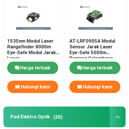
Tentang Kami
Tur Pabrik
1535nm Modul Laser
AT-LRF0905A Modul
Rangefinder 8000m
Sensor Jarak Laser
Eye-Safe Modul Jarak
Eye-Safe 5000m
Kontrol Kualitas
Laser
Panjang Gelombang
Laser 1535nm
Harga terbaik
Harga terbaik
Hubungi Kami
Hubungi kami
Hubungi kami
Berita
Minta Kutipan
Pod Elektro Optik
(20)
Bagian Penerbangan