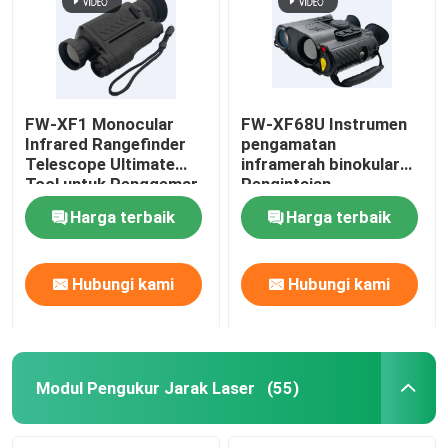
FW-XF1 Monocular
FW-XF68U Instrumen
Infrared Rangefinder
pengamatan
Telescope Ultimate
inframerah binokular
Tool untuk Penggemar
Pengintaian
Luar Ruangan 5 jam
penglihatan malam
Harga terbaik
Harga terbaik
Baterai
inframerah Instrumen
pengamatan
multifungsi
Hubungi kami
Hubungi kami
Rumah
Produk
Modul Pengukur Jarak Laser
(55)
video