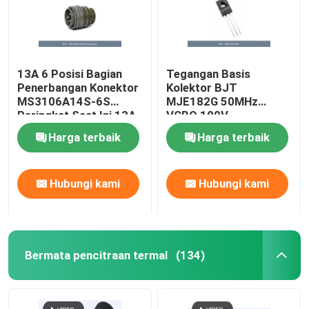
13A 6 Posisi Bagian
Tegangan Basis
Penerbangan Konektor
Kolektor BJT
MS3106A14S-6S
MJE182G 50MHz
Peringkat Saat Ini 13A
VCBO 100V
Harga terbaik
Harga terbaik
Hubungi kami
Hubungi kami
Bermata pencitraan termal
(134)