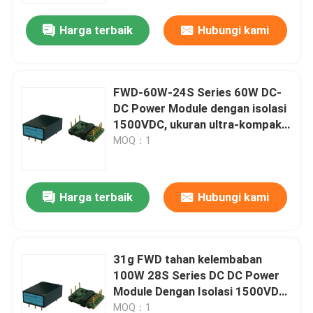
Harga terbaik
Hubungi kami
FWD-60W-24S Series 60W DC-
DC Power Module dengan isolasi
1500VDC, ukuran ultra-kompak,
dan efisiensi tinggi 90,5% untuk
MOQ：1
aplikasi penerbangan
Harga terbaik
Hubungi kami
Rumah
31g FWD tahan kelembaban
Produk
100W 28S Series DC DC Power
Module Dengan Isolasi 1500VDC
Ultra Compact Size
video
MOQ：1