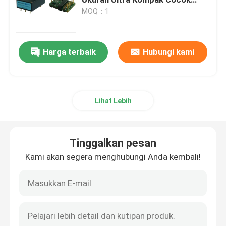
untuk Aplikasi Penerbangan
MOQ：1
Bermata pencitraan termal
Harga terbaik
Hubungi kami
Modul Pengukur Jarak Laser
Pod Elektro Optik
Lihat Lebih
Sistem Kamera PTZ
Tinggalkan pesan
Modul Daya DC DC
Kami akan segera menghubungi Anda kembali!
Perekam Penegakan Hukum
Motor DC Tanpa Sikat Listrik