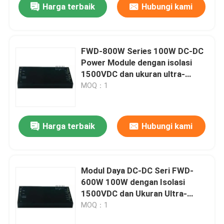
Harga terbaik
Hubungi kami
FWD-800W Series 100W DC-DC
Power Module dengan isolasi
1500VDC dan ukuran ultra-
kompak untuk aplikasi
MOQ：1
penerbangan
Harga terbaik
Hubungi kami
Modul Daya DC-DC Seri FWD-
600W 100W dengan Isolasi
1500VDC dan Ukuran Ultra-
kompak untuk Aplikasi
MOQ：1
Penerbangan