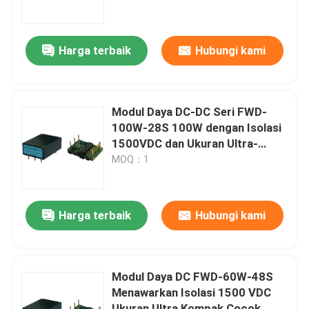
Tentang Kami
Harga terbaik
Hubungi kami
Tur Pabrik
Modul Daya DC-DC Seri FWD-
Kontrol Kualitas
100W-28S 100W dengan Isolasi
1500VDC dan Ukuran Ultra-
kompak untuk Aplikasi
MOQ：1
Hubungi Kami
Penerbangan
Berita
Harga terbaik
Hubungi kami
Minta Kutipan
Modul Daya DC FWD-60W-48S
Menawarkan Isolasi 1500 VDC
Bagian Penerbangan
Ukuran Ultra Kompak Cocok