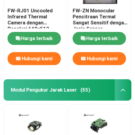
FW-RJ01 Uncooled
FW-ZN Monocular
Infrared Thermal
Pencitraan Termal
Camera dengan
Sangat Sensitif dengan
Resolusi 640×512
Jenis Sensor
12μm Pixel Pitch dan
Mikrobolometer yang
Harga terbaik
Harga terbaik
≤40mk NETD untuk
Tidak Dingin dan Jarak
Deteksi Industri
Deteksi 1000m
Hubungi kami
Hubungi kami
Modul Pengukur Jarak Laser
(55)