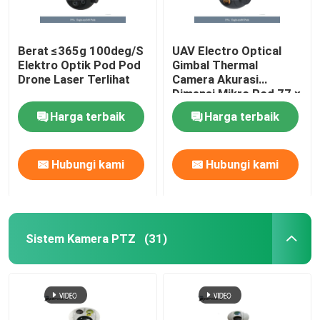
Berat ≤365g 100deg/S
UAV Electro Optical
Elektro Optik Pod Pod
Gimbal Thermal
Drone Laser Terlihat
Camera Akurasi
Dimensi Mikro Pod 77 ×
78 × 83 Mm
Harga terbaik
Harga terbaik
Hubungi kami
Hubungi kami
Sistem Kamera PTZ
(31)