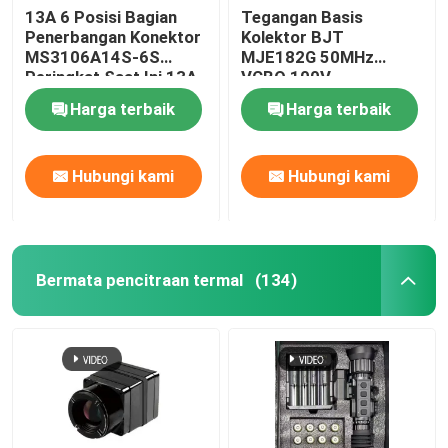
13A 6 Posisi Bagian
Tegangan Basis
Penerbangan Konektor
Kolektor BJT
MS3106A14S-6S
MJE182G 50MHz
Peringkat Saat Ini 13A
VCBO 100V
Harga terbaik
Harga terbaik
Hubungi kami
Hubungi kami
Bermata pencitraan termal
(134)