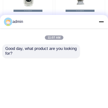
NVT-8700X 1080P
Sistem Kamera NVT-
admin
PTZ Sistem Kamera
8900X PTZ Pencitraan
PTZ Kamera 4k Ptz
Termal Kamera
Cctv 100M Sampai
Keamanan Luar
11:07 AM
5000M
Ruangan 4k Ptz
Harga terbaik
Harga terbaik
Good day, what product are you looking 
for?
Hubungi kami
Hubungi kami
Lihat Lebih
Rumah
Tentang kita
Hubungi kami
Desktop Site
Sitemap
Kebijakan pribadi