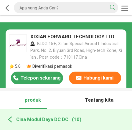
XIXIAN FORWARD TECHNOLOGY LTD
BLDG 15+, Xi 'an Special Aircraft Industrial
Park, No. 2, Biyuan 3rd Road, High-tech Zone, Xi
'an . Post code：710117,Cina
5.0
Diverifikasi pemasok
Telepon sekarang
Hubungi kami
produk
Tentang kita
Cina Modul Daya DC DC
(10)