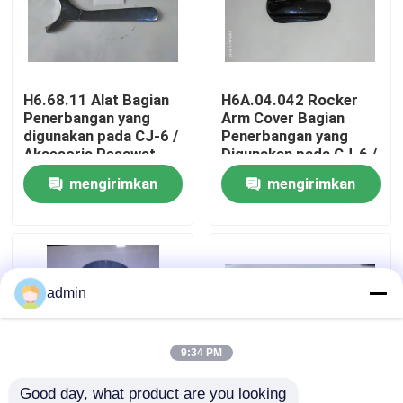
Tentang Kami
H6.68.11 Alat Bagian
H6A.04.042 Rocker
Tur Pabrik
Penerbangan yang
Arm Cover Bagian
digunakan pada CJ-6 /
Penerbangan yang
Aksesoris Pesawat
Digunakan pada CJ-6 /
Kontrol Kualitas
Aksesoris Pesawat
mengirimkan
mengirimkan
permintaan
permintaan
Hubungi Kami
Berita
admin
Minta Kutipan
9:34 PM
Bagian Penerbangan
Good day, what product are you looking 