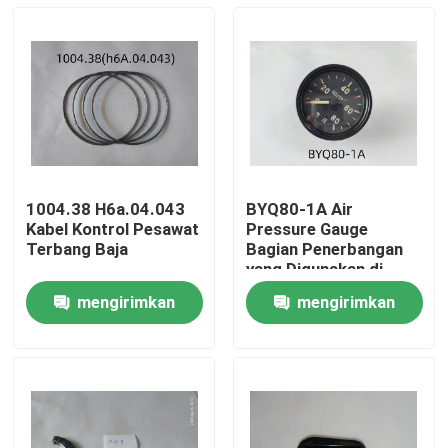
1004.38 H6a.04.043
BYQ80-1A Air
Kabel Kontrol Pesawat
Pressure Gauge
Terbang Baja
Bagian Penerbangan
yang Digunakan di
Nanchang CJ-6
mengirimkan
mengirimkan
Rumah
permintaan
permintaan
Produk
video