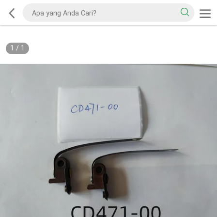
1
/
1