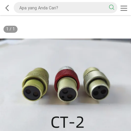
1
/
1