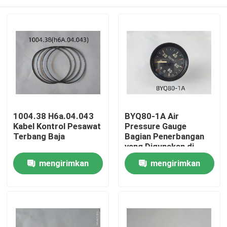
1004.38 H6a.04.043
BYQ80-1A Air
Kabel Kontrol Pesawat
Pressure Gauge
Terbang Baja
Bagian Penerbangan
yang Digunakan di
Nanchang CJ-6
Rumah
mengirimkan
mengirimkan
permintaan
permintaan
Produk
video