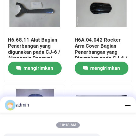
Tentang Kami
Tur Pabrik
H6.68.11 Alat Bagian
H6A.04.042 Rocker
Penerbangan yang
Arm Cover Bagian
digunakan pada CJ-6 /
Penerbangan yang
Kontrol Kualitas
Aksesoris Pesawat
Digunakan pada CJ-6 /
Aksesoris Pesawat
mengirimkan
mengirimkan
Hubungi Kami
permintaan
permintaan
Berita
admin
Minta Kutipan
10:18 AM
Bagian Penerbangan