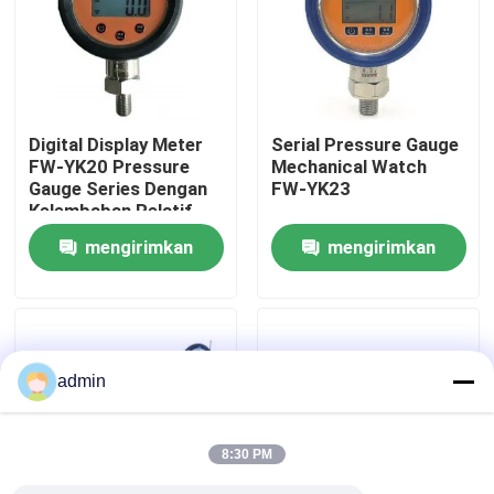
Tentang Kami
Tur Pabrik
Digital Display Meter
Serial Pressure Gauge
FW-YK20 Pressure
Mechanical Watch
Gauge Series Dengan
FW-YK23
Kontrol Kualitas
Kelembaban Relatif
85% RH Dan Tingkat
mengirimkan
mengirimkan
Perlindungan ≥IP67
Hubungi Kami
permintaan
permintaan
Berita
admin
Minta Kutipan
8:30 PM
Bagian Penerbangan