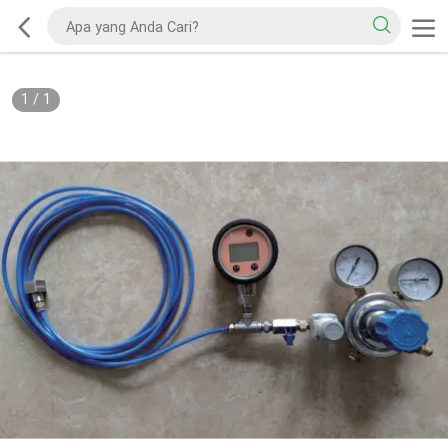
1
/
1