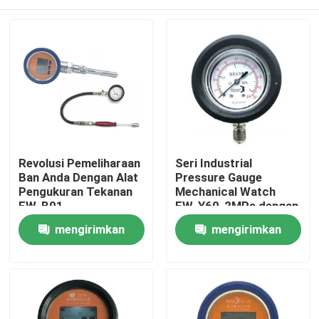
Revolusi Pemeliharaan
Seri Industrial
Ban Anda Dengan Alat
Pressure Gauge
Pengukuran Tekanan
Mechanical Watch
FW-B01
FW-Y60-2MPa dengan
rentang tekanan
Rumah
mengirimkan
mengirimkan
atmosfer 86-106 kP
permintaan
permintaan
Produk
video