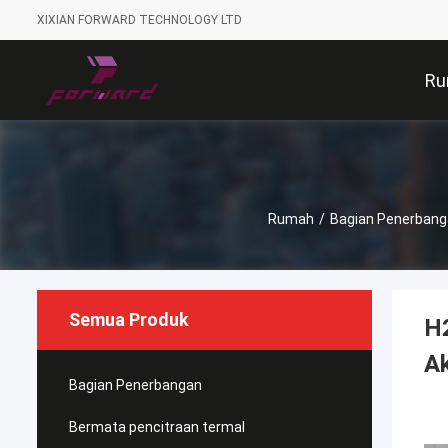
XIXIAN FORWARD TECHNOLOGY LTD
Ru
Rumah
/
Bagian Penerban
Semua Produk
H2
A
Bagian Penerbangan
Bermata pencitraan termal