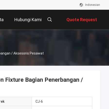
Indonesian
ta
Hubungi Kami
Quote Request
Suatu
erbangan / Aksesoris Pesawat
on Fixture Bagian Penerbangan /
rek
CJ-6