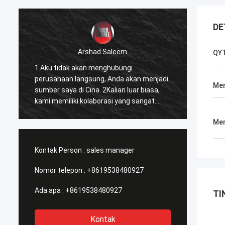
DE
Arshad Saleem
QY
a
1.Aku tidak akan menghubungi
1Layan
perusahaan langsung, Anda akan menjadi
kita bi
Me
sumber saya di Cina. 2Kalian luar biasa,
masa 
kami memiliki kolaborasi yang sangat
pelaya
lancar dan sukses.
menyeb
Men
Forwar
Nanch
Kontak Person :
sales manager
Nomor telepon :
+8619538480927
Ada apa :
+8619538480927
TI
Kontak