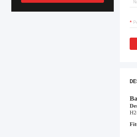
DE
Ba
De
H2-
Fi