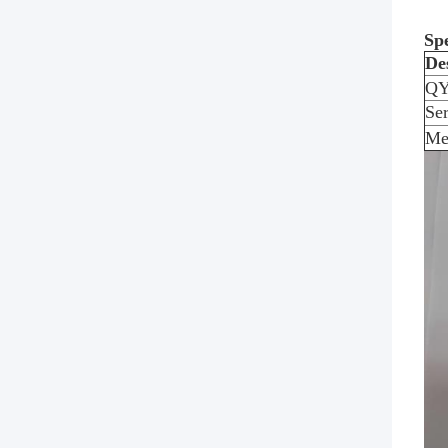
Sp
De
Q
Ser
Me