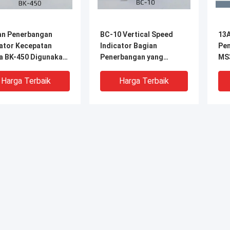
an Penerbangan
BC-10 Vertical Speed
13A
kator Kecepatan
Indicator Bagian
Pe
a BK-450 Digunakan
Penerbangan yang
MS
 Nangchang CJ-6
Digunakan di Nanchang
Per
CJ-6
Harga Terbaik
Harga Terbaik
Tentang
Profil perusahaan
Berita
Wisata pabrik
Kasing
Kontrol kualitas
Sitemap
Hubungi kami
Kebijakan 
033G Bagian
MINISMDC200F PCB
Pen