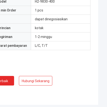
odel
H2-9830-400
 min Order
1 pcs
dapat dinegosiasikan
rincian
kotak
ngiriman
1-2 minggu
yarat pembayaran
L/C, T/T
rbaik
Hubungi Sekarang