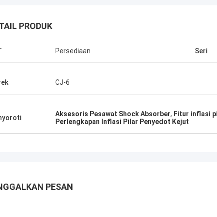
TAIL PRODUK
Greg Blades
T
Persediaan
Seri
an terbaik, harga terbaik. 2Semoga
sa melakukan lebih banyak bisnis di
rek
CJ-6
depan bersama. 3Karena
nanmu sangat baik, aku akan
arkan kabar baik tentang Xixian
Aksesoris Pesawat Shock Absorber
,
Fitur inflasi
yoroti
d di antara persaudaraan CJ-6
Perlengkapan Inflasi Pilar Penyedot Kejut
ang.
NGGALKAN PESAN