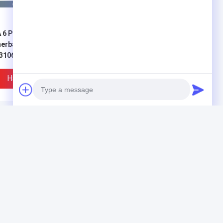
 6 Posisi Bagian
Tegangan Basis Kolektor
nerbangan Konektor
BJT MJE182G 50MHz
3106A14S-6S
VCBO 100V
ingkat Saat Ini 13A
Harga Terbaik
Harga Terbaik
Produk
Photo
Bagian Penerbangan
Video Call
Bermata pencitraan termal
Audio Call
Modul Pengukur Jarak Laser
pribadi
Semua kategori
guat Operasional
MC14053BDR2G 2