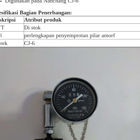
Digunakan pada Nanchang CJ-6
esifikasi Bagian Penerbangan:
skripsi
Atribut produk
YT
Di stok
i
perlengkapan penyemprotan pilar amorf
rek
CJ-6