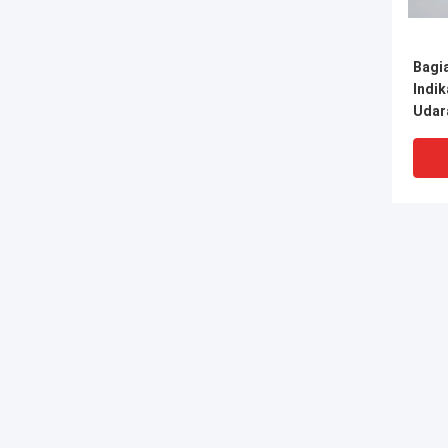
Bagi
Indi
Udar
Pada
XIXIAN FORWARD TECHNOLOGY LTD
+8619538480927
elena@parts-aviation.com
MJ11