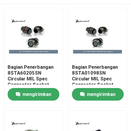
Bagian Penerbangan
Bagian Penerbangan
8STA60205SN
8STA01098SN
Circular MIL Spec
Circular MIL Spec
Connector Socket
Connector Socket
(Wanita)
(Wanita)
Rumah
mengirimkan
mengirimkan
permintaan
permintaan
Produk
video