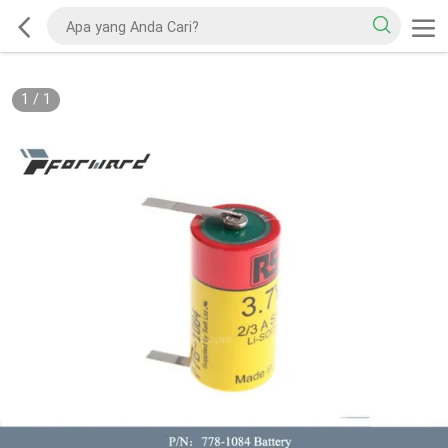
1
/
1