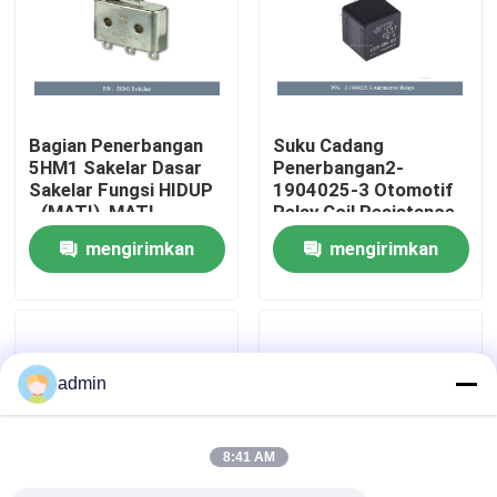
Tentang Kami
Tur Pabrik
Bagian Penerbangan
Suku Cadang
5HM1 Sakelar Dasar
Penerbangan2-
Sakelar Fungsi HIDUP
1904025-3 Otomotif
Kontrol Kualitas
- (MATI), MATI -
Relay Coil Resistance
(HIDUP)
255 Ohm
mengirimkan
mengirimkan
Hubungi Kami
permintaan
permintaan
Berita
admin
Minta Kutipan
8:41 AM
Bagian Penerbangan