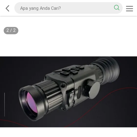
2
/
2