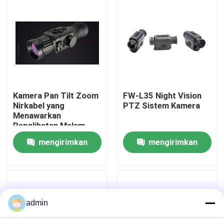
Tentang Kami
Tur Pabrik
Kontrol Kualitas
Kamera Pan Tilt Zoom
FW-L35 Night Vision
Nirkabel yang
PTZ Sistem Kamera
Menawarkan
Hubungi Kami
Penglihatan Malam
Resolusi 4k dan
mengirimkan
mengirimkan
Pemantauan Jarak
Berita
Jauh Cocok untuk
permintaan
permintaan
Pengawasan
Keamanan
Minta Kutipan
admin
Bagian Penerbangan