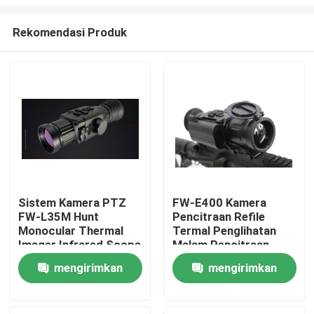
Rekomendasi Produk
Sistem Kamera PTZ
FW-E400 Kamera
FW-L35M Hunt
Pencitraan Refile
Rumah
Monocular Thermal
Termal Penglihatan
Imager Infrared Scope
Malam Pencitraan
Night Vision
Termal Portabel
Produk
mengirimkan
mengirimkan
Ringkas
permintaan
permintaan
video