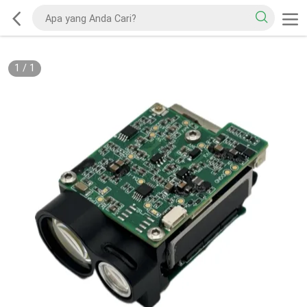
1
/
1